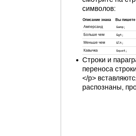
символов:
Описание знака
Вы пишете
Амперсанд
&amp;
Больше чем
&gt;
Меньше чем
&lt;
Кавычка
&quot;
Строки и параг
переноса строки
</p> вставляют
распознаны, про