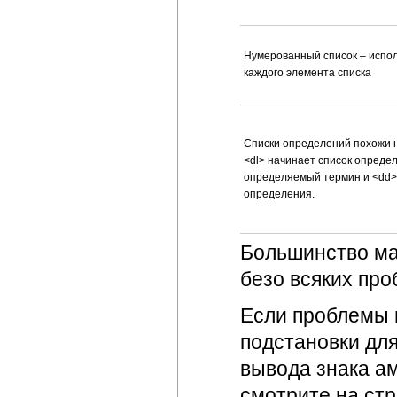
Нумерованный список – испол
каждого элемента списка
Списки определений похожи н
<dl> начинает список определ
определяемый термин и <dd>
определения.
Большинство ма
безо всяких про
Если проблемы 
подстановки дл
вывода знака а
смотрите на ст