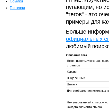
Ссылки
пугающим, но и
Гостевая
"тегов" - это о
примеры для каж
Больше информа
официальных с
любимый поиско
Описание тега
Якоря используются для созд
страницы.
Курсив
Выделенный
Цитата
Для отображения исходных т
Ненумерованный список – исп
каждого элемента списка