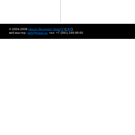
© 2004-2008
Центр Интернет КрасГУ
(
СФУ
)
веб-мастер:
web@krasu.ru
, тел. +7 (391) 246-98-60