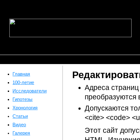
Редактироват
Главная
100-летие
Адреса страниц
Исследователи
преобразуются 
Гипотезы
Допускаются то
Хронология
Статьи
<cite> <code> <ul
Видео
Этот сайт допу
Галерея
HTML. Изучение