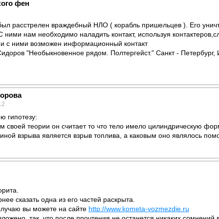
кого фен
 был расстрелен враждебный НЛО ( корабль пришельцев ). Его уни
 ними нам необходимо наладить контакт, используя контактеров,слу
 и с ними возможен информационный контакт
.Сидоров "Необыкновенное рядом. Полтергейст." Санкт - Петербург, 
дорова
12
ю гипотезу:
м своей теории он считает то что тело имело цилиндрическую фор
иной взрыва является взрыв топлива, а каковым оно являлось помо
орита.
нее сказать одна из его частей раскрыта.
лучаю вы можете на сайте
http://www.kometa-vozmezdie.ru
ложено, так, что после прочтения не останется никаких сомнений в