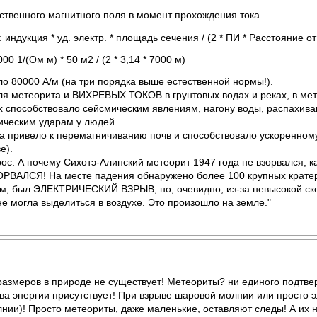
ственного магнитного поля в момент прохождения тока .
 индукция * уд. электр. * площадь сечения / (2 * ПИ * Расстояние от
00 1/(Ом м) * 50 м2 / (2 * 3,14 * 7000 м)
о 80000 А/м (на три порядка выше естественной нормы!).
я метеорита и ВИХРЕВЫХ ТОКОВ в грунтовых водах и реках, в мета
х способствовало сейсмическим явлениям, нагону воды, распахива
ическим ударам у людей....
ка привело к перемагничиванию почв и способствовало ускоренном
е).
рос. А почему Сихотэ-Алинский метеорит 1947 года не взорвался, к
ЗОРВАЛСЯ! На месте падения обнаружено более 100 крупных крате
ом, был ЭЛЕКТРИЧЕСКИЙ ВЗРЫВ, но, очевидно, из-за невысокой 
не могла выделиться в воздухе. Это произошло на земле."
азмеров в природе не существует! Метеориты? ни единого подтверж
тва энергии присутствует! При взрыве шаровой молнии или просто э
ии)! Просто метеориты, даже маленькие, оставляют следы! А их нет