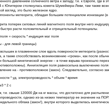
нного давлением солнечного ветра к западу, т.е. к Европе, где в эт
94 с Юпитером столкнулась комета Шумейкера-Леви, там также во
ой взгляд, это было железное ядро.
поненты метеорита, обладая большим потенциалом ионизации (в о
ита поперек силовых линий магнитного поля внутри него индуцируе
быстро расти положительный и отрицательный потенциалы.
поля = скорость * индукция маг поля
ты - для левой границы)
 вспышек в плазменном слое вдоль поверхности метеорита (разност
, а также способствовать возникновению «грома», как после обыч
 большой кинетической энергии – в точке взрыва произошло пере
противоположны). Аннигиляция поля равносильна выключению поля 
авление на - противоположное (закон). Следовательно, согласно з
ности * уд. электропроводность * объем * время
3 * 2 с
, т.е. свыше 120000 Дж на кг массы, что достаточно для распылени
ропроводности, однако из-за низких температур ее значение на 
дального облака (закон!), внутри которого выделилась кинетическа