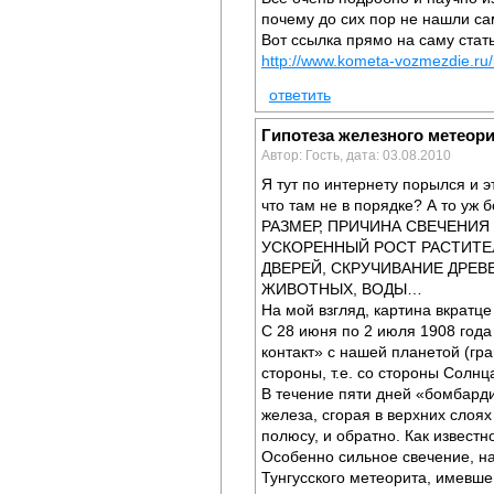
почему до сих пор не нашли са
Вот ссылка прямо на саму статью
http://www.kometa-vozmezdie.ru/
ответить
Гипотеза железного метеори
Автор: Гость, дата: 03.08.2010
Я тут по интернету порылся и э
что там не в порядке? А то уж
РАЗМЕР, ПРИЧИНА СВЕЧЕНИЯ
УСКОРЕННЫЙ РОСТ РАСТИТЕЛ
ДВЕРЕЙ, СКРУЧИВАНИЕ ДРЕВ
ЖИВОТНЫХ, ВОДЫ…
На мой взгляд, картина вкратце
С 28 июня по 2 июля 1908 года
контакт» с нашей планетой (гр
стороны, т.е. со стороны Солнц
В течение пяти дней «бомбард
железа, сгорая в верхних сло
полюсу, и обратно. Как извест
Особенно сильное свечение, на
Тунгусского метеорита, имевше