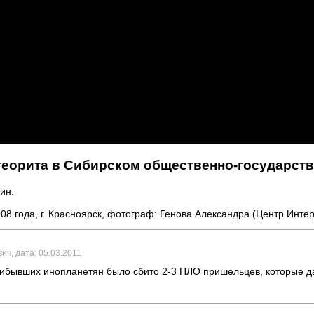
теорита в Сибирском общественно-государст
ин.
8 года, г. Красноярск, фотограф: Генова Александра (Центр Инте
ич, дата: 05.03.2011
прибывших инопланетян было сбито 2-3 НЛО пришельцев, которые 