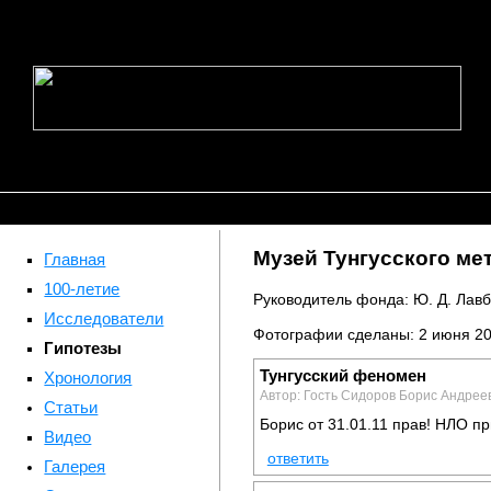
Музей Тунгусского ме
Главная
100-летие
Руководитель фонда: Ю. Д. Лавб
Исследователи
Фотографии сделаны: 2 июня 200
Гипотезы
Тунгусский феномен
Хронология
Автор: Гость Сидоров Борис Андреев
Статьи
Борис от 31.01.11 прав! НЛО 
Видео
ответить
Галерея