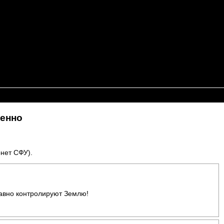
венно
рнет СФУ).
давно контролируют Землю!