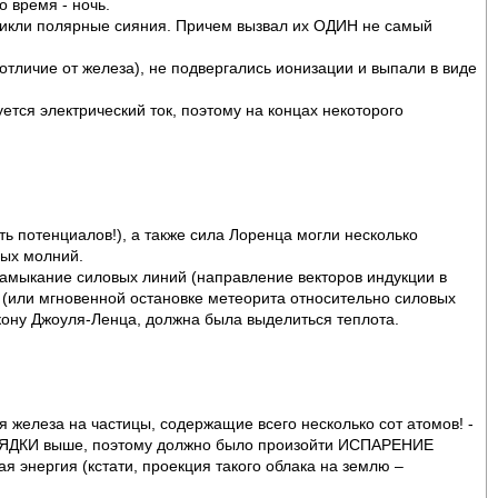
о время - ночь.
зникли полярные сияния. Причем вызвал их ОДИН не самый
тличие от железа), не подвергались ионизации и выпали в виде
тся электрический ток, поэтому на концах некоторого
ь потенциалов!), а также сила Лоренца могли несколько
ных молний.
замыкание силовых линий (направление векторов индукции в
(или мгновенной остановке метеорита относительно силовых
акону Джоуля-Ленца, должна была выделиться теплота.
я железа на частицы, содержащие всего несколько сот атомов! -
ПОРЯДКИ выше, поэтому должно было произойти ИСПАРЕНИЕ
я энергия (кстати, проекция такого облака на землю –