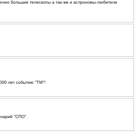
точно большие телескопы а так-же и астрономы-любители
1000 лет событию "ТМ"!
енарий "СПО".