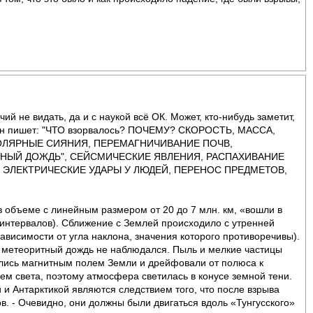
й не видать, да и с наукой всё ОК. Может, кто-нибудь заметит,
плухин пишет: "ЧТО взорвалось? ПОЧЕМУ? СКОРОСТЬ, МАССА,
ПОЛЯРНЫЕ СИЯНИЯ, ПЕРЕМАГНИЧИВАНИЕ ПОЧВ,
РНЫЙ ДОЖДЬ", СЕЙСМИЧЕСКИЕ ЯВЛЕНИЯ, РАСПАХИВАНИЕ
, ЭЛЕКТРИЧЕСКИЕ УДАРЫ У ЛЮДЕЙ, ПЕРЕНОС ПРЕДМЕТОВ,
в объеме с линейным размером от 20 до 7 млн. км, «вошли в
 интервалов). Сближение с Землей происходило с утренней
 зависимости от угла наклона, значения которого противоречивы).
у метеоритный дождь не наблюдался. Пыль и мелкие частицы
ались магнитным полем Земли и дрейфовали от полюса к
ием света, поэтому атмосфера светилась в конусе земной тени.
и Антарктикой являются следствием того, что после взрыва
в. - Очевидно, они должны были двигаться вдоль «Тунгусского»