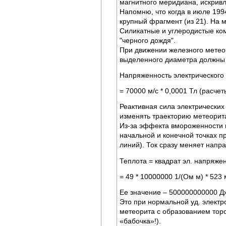
магнитного меридиана, искривле
Напомню, что когда в июле 19
крупный фрагмент (из 21). На м
Силикатные и углеродистые ком
"черного дождя".
При движении железного метеор
выделенного диаметра должны 
Напряженность электрического 
= 70000 м/с * 0,0001 Тл (расче
Реактивная сила электрических
изменять траекторию метеорита
Из-за эффекта вмороженности и
начальной и конечной точках 
линий). Ток сразу меняет напр
Теплота = квадрат эл. напряжен
= 49 * 10000000 1/(Ом м) * 523 м
Ее значение – 500000000000 Дж
Это при нормальной уд. элект
метеорита с образованием торои
«бабочка»!).