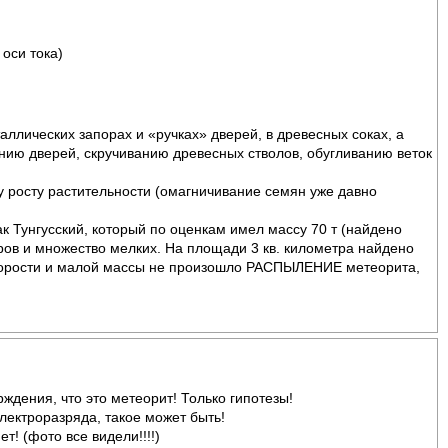
 оси тока)
ллических запорах и «ручках» дверей, в древесных соках, а
нию дверей, скручиванию древесных стволов, обугливанию веток
у росту растительности (омагничивание семян уже давно
ак Тунгусский, который по оценкам имел массу 70 т (найдено
ров и множество мелких. На площади 3 кв. километра найдено
скорости и малой массы не произошло РАСПЫЛЕНИЕ метеорита,
дения, что это метеорит! Только гипотезы!
лектроразряда, такое может быть!
! (фото все видели!!!!)