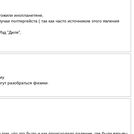
чтожили инопланетяне,
чаи полтергейста ( так как часто источником этого явления
Изд."Диля",
му.
гут разобраться физики.
 том, что это было и как происходило падение, где были взрывы,