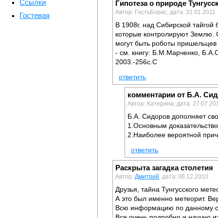
Ссылки
Гипотеза о природе Тунгусс
Автор: ГостьБорис, дата: 31.01.2011
Гостевая
В 1908г. над Сибирской тайгой
которые контролируют Землю. С
могут быть роботы пришельцев
- см. книгу: Б.М.Марченко, Б.А
2003.-256с.C
ответить
комментарии от Б.А. Си
Автор: Катерина, дата: 27.07.20
Б.А. Сидоров дополняет сво
1.Основным доказательство
2.Наиболее вероятной прич
ответить
Раскрыта загадка столетия
Автор:
Дмитрий
, дата: 06.12.2010
Друзья, тайна Тунгусского мете
А это был именно метеорит. Вер
Всю информацию по данному с
Все очень подробно и научно из