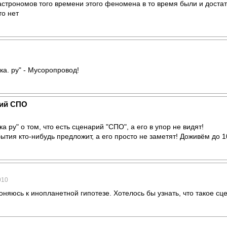
астрономов того времени этого феномена в то время были и доста
то нет
ка. ру" - Мусоропровод!
рий СПО
а ру" о том, что есть сценарий "СПО", а его в упор не видят!
ытия кто-нибудь предложит, а его просто не заметят! Доживём до 
010
няюсь к инопланетной гипотезе. Хотелось бы узнать, что такое сц