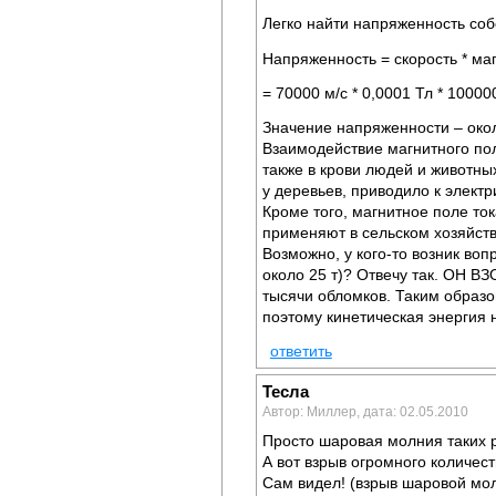
Легко найти напряженность соб
Напряженность = скорость * маг.
= 70000 м/с * 0,0001 Тл * 100000
Значение напряженности – окол
Взаимодействие магнитного пол
также в крови людей и животны
у деревьев, приводило к электр
Кроме того, магнитное поле то
применяют в сельском хозяйств
Возможно, у кого-то возник воп
около 25 т)? Отвечу так. ОН В
тысячи обломков. Таким образ
поэтому кинетическая энергия 
ответить
Тесла
Автор: Миллер, дата: 02.05.2010
Просто шаровая молния таких р
А вот взрыв огромного количес
Сам видел! (взрыв шаровой молн