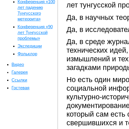
Конференция «100
лет тунгусской п
лет падению
Тунгусского
Да, в научных тео
метеорита»
Конференция «90
Да, в исследовате
лет Тунгусской
проблемы»
Да, в среде журна
Экспедиции
технических идей,
Фольклор
измышлений и тех,
Видео
загадками природ
Галерея
Но есть один мир
Ссылки
социальной инфор
Гостевая
культурно-историч
документирование
который сам есть 
свершившихся и тех