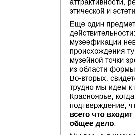
аттрактивности, р
этической и эстет
Еще один предмет
действительности:
музеефикации неве
происхождения тун
музейной точки зр
из области формы
Во-вторых, свидет
трудно мы идем к 
Красноярье, когда
подтверждение, ч
всего что входи
общее дело
.