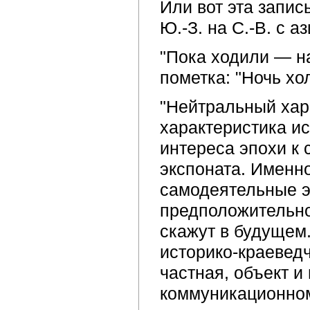
Или вот эта запис
Ю.-З. на С.-В. с а
"Пока ходили — на
пометка: "Ночь хо
"Нейтральный хар
характеристика и
интереса эпохи к
экспоната. Именн
самодеятельные э
предположительно
скажут в будущем
историко-краеведч
частная, объект и
коммуникационном