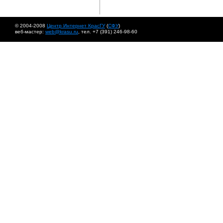
© 2004-2008
Центр Интернет КрасГУ
(
СФУ
)
веб-мастер:
web@krasu.ru
, тел. +7 (391) 246-98-60