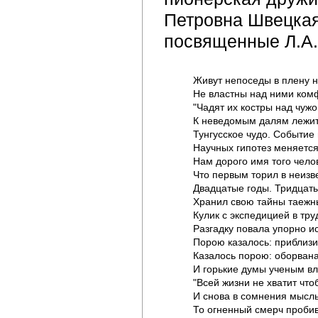
Петровна Швецкая
посвященные Л.А.
Живут непоседы в плену не
Не властны над ними комфо
"Чадят их костры над чужо
К неведомым далям лежит 
Тунгусское чудо. Событие в
Научных гипотез меняется с
Нам дорого имя того челове
Что первым торил в неизвес
Двадцатые годы. Тридцатые
Хранил свою тайны таежны
Кулик с экспедицией в тру
Разгадку повала упорно иск
Порою казалось: приблизили
Казалось порою: оборвана н
И горькие думы ученым вла
"Всей жизни не хватит чтоб
И снова в сомнения мысль 
То огненный смерч пробива